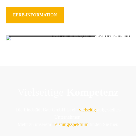
EFRE-INFORMATION
3D-Betondruck (Foto: PERI Deutschland)
Vielseitige
Kompetenz
Die Lindstädt Bau GmbH ist ein
vielseitig
aufgestelltes
Unternehmen.
Mehr zu unserem
Leistungsspektrum
finden Sie hier.